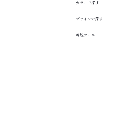
カラーで探す
ブルー
デザインで探す
ピンク
絵画風デザイン
着脱ツール
ベージュ・ホワイト
マグネットネイル
ブラウン
アクセサリーネイル
ゴールド