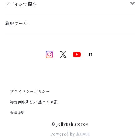
ブルー
デザインで探す
ピンク
絵画風デザイン
着脱ツール
ベージュ・ホワイト
マグネットネイル
ブラウン
アクセサリーネイル
ゴールド
プライバシーポリシー
特定商取引法に基づく表記
会員規約
© Jellyfish storeଳ
Powered by